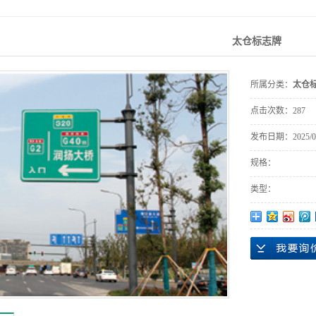
统
交优
太仓标志牌
遥感
所属分类：
太仓
点击次数：
287
发布日期：
2025/0
规格：
类型：