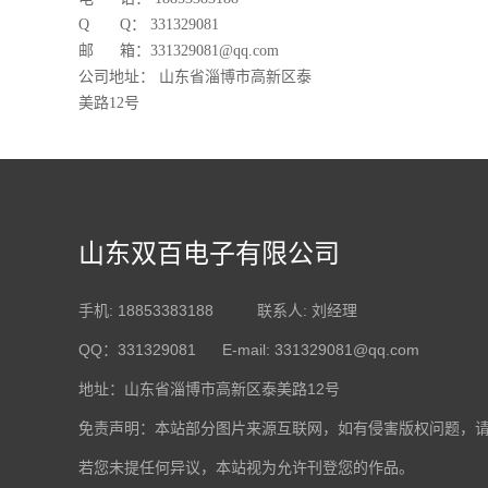
Q Q： 331329081
邮 箱：
331329081
@qq.com
公司地址： 山东省淄博市高新区泰
美路12号
山东双百电子有限公司
手机: 18853383188 联系人: 刘经理
QQ：331329081 E-mail: 331329081@qq.com
地址：山东省淄博市高新区泰美路12号
免责声明：本站部分图片来源互联网，如有侵害版权问题，
若您未提任何异议，本站视为允许刊登您的作品。