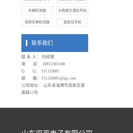
车辆检测器
大数据交通信号机
视频车辆检测器
智能信号机
联系我们
联 系 人： 刘经理
电 话： 18853383188
Q Q： 331329081
邮 箱：
331329081
@qq.com
公司地址： 山东省淄博市高新区泰
美路12号