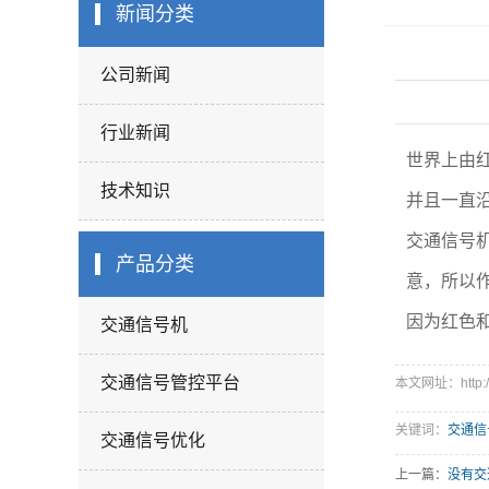
交通诱导系统
新闻分类
BRT快速公交优
公司新闻
机动车尾气遥感
统
灯杆系列
行业新闻
世界上由
标志牌
技术知识
并且一直
交通信号
产品分类
意，所以
因为红色
交通信号机
交通信号管控平台
本文网址：http://u
关键词：
交通信
交通信号优化
上一篇：
没有交