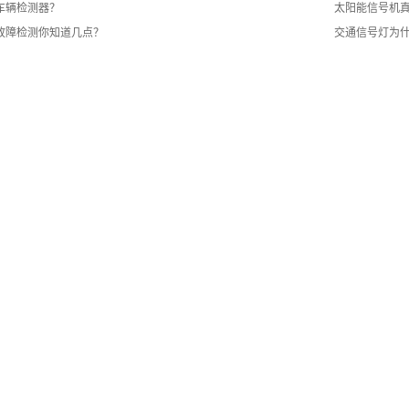
车辆检测器？
太阳能信号机真
故障检测你知道几点？
交通信号灯为