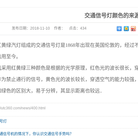
先系
交通信号灯颜色的来
监测
发布日期：
2018-11-10
作者：
点击：
434
红黄绿汽灯组成的交通信号灯是1868年出现在英国伦敦的，经
沿用至今。
机采用红黄绿三种颜色是根据的光学原理，红色光的波长很长，
作为禁止通行的信号，黄色光的波长较长，穿透空气的能力较强
和绿色的区别大，易于分辨，其显示距离也较远．
tc360.com/news/400.html
号灯
通信号机的情况下，你认识交通信号手势吗？