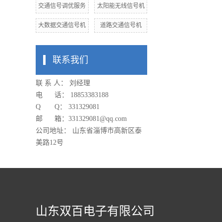
交通信号调优服务
太阳能无线信号机
大数据交通信号机
道路交通信号机
联系我们
联 系 人： 刘经理
电 话： 18853383188
Q Q： 331329081
邮 箱：
331329081
@qq.com
公司地址： 山东省淄博市高新区泰
美路12号
山东双百电子有限公司