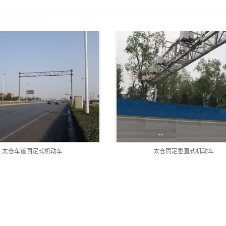
统
交优
遥感
太仓车道固定式机动车
太仓固定垂直式机动车