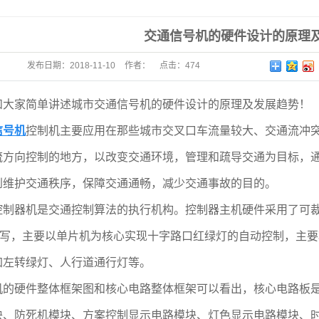
先系
交通信号机的硬件设计的原理
监测
发布日期：
2018-11-10
作者：
点击：
474
和大家简单讲述城市交通信号机的硬件设计的原理及发展趋势！
信号机
控制机主要应用在那些城市交叉口车流量较大、交通流冲
流方向控制的地方，以改变交通环境，管理和疏导交通为目标，
到维护交通秩序，保障交通通畅，减少交通事故的目的。
控制器机是交通控制算法的执行机构。控制器主机硬件采用了可
编写，主要以单片机为核心实现十字路口红绿灯的自动控制，主
加左转绿灯、人行道通行灯等。
机的硬件整体框架图和核心电路整体框架可以看出，核心电路板
块、防死机模块、方案控制显示电路模块、灯色显示电路模块、