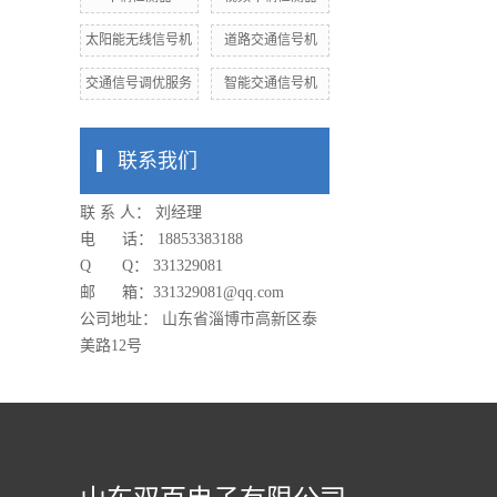
太阳能无线信号机
道路交通信号机
交通信号调优服务
智能交通信号机
联系我们
联 系 人： 刘经理
电 话： 18853383188
Q Q： 331329081
邮 箱：
331329081
@qq.com
公司地址： 山东省淄博市高新区泰
美路12号