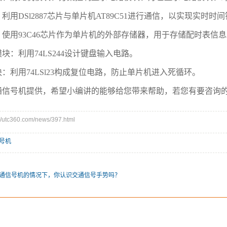
利用DSl2887芯片与单片机AT89C51进行通信，以实现实时时
使用93C46芯片作为单片机的外部存储器，用于存储配时表信
块：利用74LS244设计键盘输入电路。
：利用74LSl23构成复位电路，防止单片机进入死循环。
通信号机提供，希望小编讲的能够给您带来帮助，若您有要咨询
tc360.com/news/397.html
号机
通信号机的情况下，你认识交通信号手势吗？