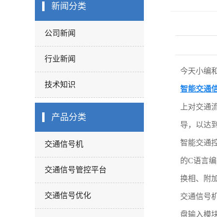
交通诱导系统
新闻分类
BRT快速公交优
公司新闻
机动车尾气遥感
统
灯杆系列
行业新闻
今天小编
标志牌
技术知识
智能交通
上对交通
产品分类
导，以达
智能交通
交通信号机
的C语言
交通信号管控平台
换相、附
交通信号优化
交通信号
盘输入模