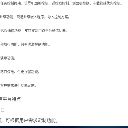
卫任务控制终端、信号机面板控制、遥控器控制、侧面板控制、车载终端优先控制。
盘升级功能，现场升级嵌入程序，导入控制方案。
PN远程通信功能，支持双网口双平台通信功能。
对称放行功能，具有满溢控制功能。
真演示功能。
测路口停电、供电报警功能。
据客户需求进行功能定制。
控平台特点
路口
面，可根据用户需求定制功能。