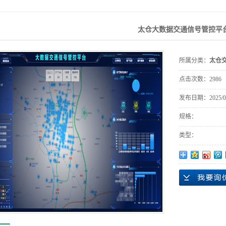
统
交优
太仓大数据交通信号管控平
遥感
所属分类：
太仓
点击次数：
2986
发布日期：
2025/0
规格：
类型：