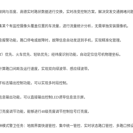
互联网与百度、高德实时路状数据进行交换，实时改变控制方案，解决突发交通拥堵问
采集某个有监控摄像头覆盖位置的车流量，进行流量统计分析，无需单独安装摄像机。
信息报警功能，路口停电或故障时，故障信息自动发送到手机，实现精准化管理。
RT）优先、火车优先、轻轨优先；经纬度识别功能，自动定位信号机物理坐标。
计算路口间距及运行速度，实现双向绿波带、感应绿波带。
子标志输出控制功能，可以实现多时段控制。
信息输出功能，可以直接输出控制LED诱导信息显示屏。
灯亮度调节功能，能够进行48级亮度调节控制信号灯亮度。
多种模式警卫任务：地图界面快速管控、集中统一管控、实时状态路口管控、多路口预