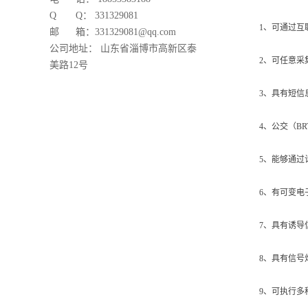
Q Q： 331329081
1、可通过
邮 箱：
331329081
@qq.com
公司地址： 山东省淄博市高新区泰
2、可任意
美路12号
3、具有短
4、公交（B
5、能够通过
6、有可变电
7、具有诱导
8、具有信号
9、可执行