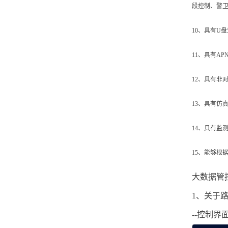
段控制、警
10、具有U
11、具有A
12、具有非
13、具有仿
14、具有监
15、能够根
大数据管
1、关于
--
控制界